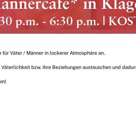
Männercafe* in Klag
:30 p.m.
-
6:30 p.m.
|
KOS
 für Väter / Männer in lockerer Atmosphäre an.
in, Väterlichkeit bzw. ihre Beziehungen austauschen und dadur
um!