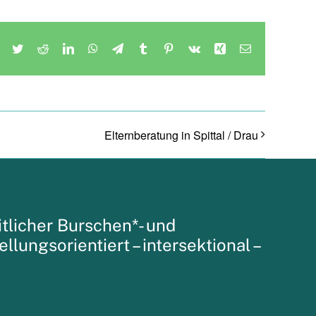
Facebook
Twitter
Reddit
LinkedIn
WhatsApp
Telegram
Tumblr
Pinterest
Vk
Xing
E-
Mail
Elternberatung in Spittal / Drau
tlicher Burschen*- und
tellungsorientiert – intersektional –